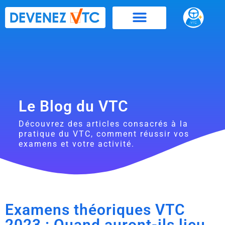
Aller
au
contenu
Le Blog du VTC
Découvrez des articles consacrés à la
pratique du VTC, comment réussir vos
examens et votre activité.
Examens théoriques VTC
2023 : Quand auront-ils lieu