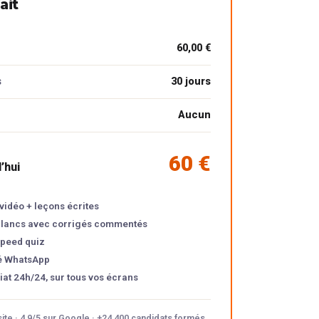
ait
60,00 €
s
30 jours
Aucun
60 €
’hui
vidéo + leçons écrites
lancs avec corrigés commentés
peed quiz
é WhatsApp
at 24h/24, sur tous vos écrans
ite · 4,9/5 sur Google · +24 400 candidats formés