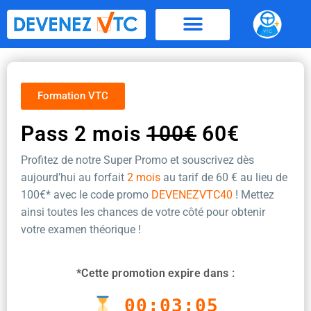
Aller
au
contenu
Formation VTC
Pass 2 mois
100€
60€
Profitez de notre Super Promo et souscrivez dès
aujourd’hui au forfait
2 mois
au tarif de 60 €
au lieu de
100€* avec le code promo
DEVENEZVTC40
! Mettez
ainsi toutes les chances de votre côté pour obtenir
votre examen théorique !
*Cette promotion expire dans :
00:03:05