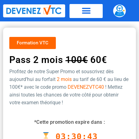
Aller
au
contenu
Formation VTC
Pass 2 mois
100€
60€
Profitez de notre Super Promo et souscrivez dès
aujourd’hui au forfait
2 mois
au tarif de 60 €
au lieu de
100€* avec le code promo
DEVENEZVTC40
! Mettez
ainsi toutes les chances de votre côté pour obtenir
votre examen théorique !
*Cette promotion expire dans :
03:30:43