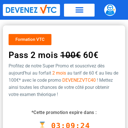
Aller
au
contenu
Formation VTC
Pass 2 mois
100€
60€
Profitez de notre Super Promo et souscrivez dès
aujourd’hui au forfait
2 mois
au tarif de 60 €
au lieu de
100€* avec le code promo
DEVENEZVTC40
! Mettez
ainsi toutes les chances de votre côté pour obtenir
votre examen théorique !
*Cette promotion expire dans :
03:09:24