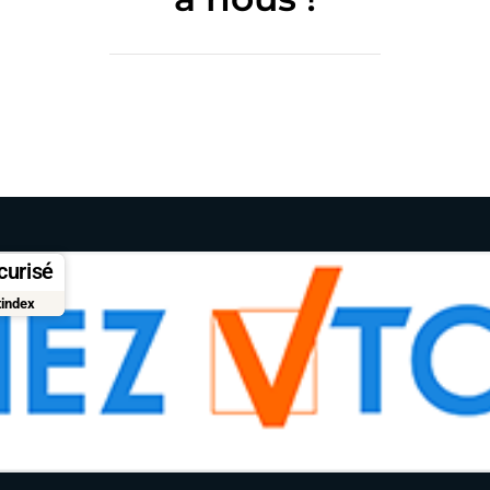
curisé
tindex