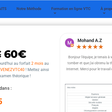
AITS
Notre Méthode
Formation en ligne VTC
À prop
Mohand A.Z
★
★
★
★
★
€
60€
Bonjour l'équipe, je tenais à
urd’hui au forfait
2 mois
au
tomber et que j'ai obtenu la 
Internet. Merci pour le travail
EVENEZVTC40
! Mettez ainsi
examen théorique !
dans :
5