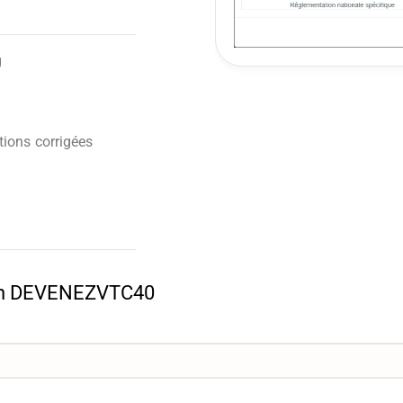
g
ions corrigées
pon DEVENEZVTC40