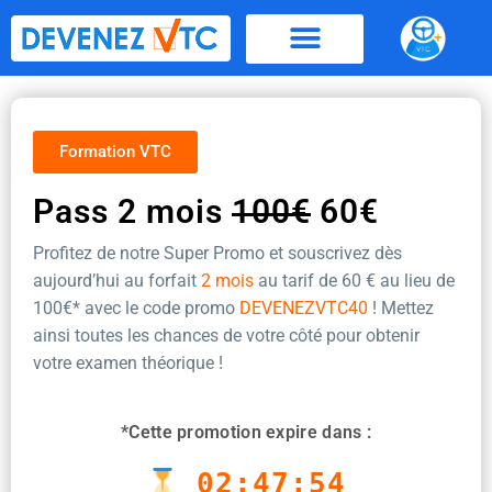
Aller
au
contenu
Formation VTC
Pass 2 mois
100€
60€
Profitez de notre Super Promo et souscrivez dès
aujourd’hui au forfait
2 mois
au tarif de 60 €
au lieu de
100€* avec le code promo
DEVENEZVTC40
! Mettez
ainsi toutes les chances de votre côté pour obtenir
votre examen théorique !
*Cette promotion expire dans :
02:47:53