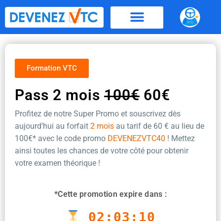
Aller
au
contenu
Formation VTC
Pass 2 mois
100€
60€
Profitez de notre Super Promo et souscrivez dès
aujourd’hui au forfait
2 mois
au tarif de 60 €
au lieu de
100€* avec le code promo
DEVENEZVTC40
! Mettez
ainsi toutes les chances de votre côté pour obtenir
votre examen théorique !
*Cette promotion expire dans :
02:03:10