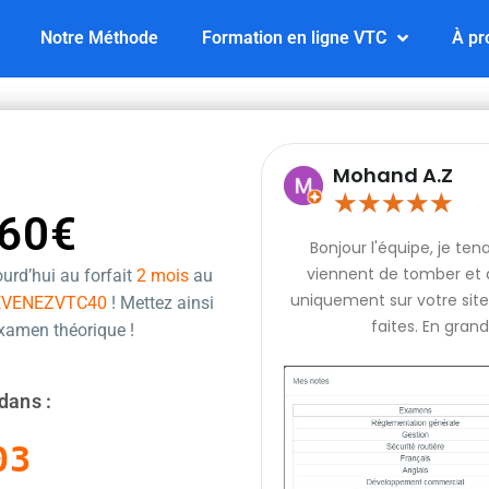
Notre Méthode
Formation en ligne VTC
À pr
Mohand A.Z
★
★
★
★
★
60€
Bonjour l'équipe, je te
viennent de tomber et q
urd’hui au forfait
2 mois
au
uniquement sur votre site 
EVENEZVTC40
! Mettez ainsi
faites. En grand
examen théorique !
dans :
02