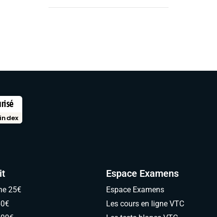
urisé
index
it
Espace Examens
ne 25€
Espace Examens
60€
Les cours en ligne VTC