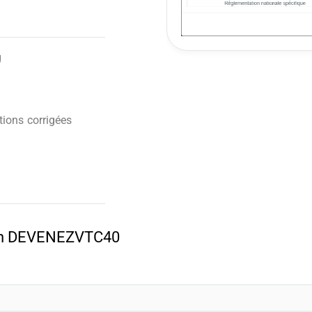
g
ions corrigées
pon DEVENEZVTC40