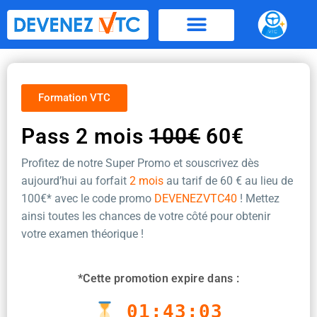
Aller
au
contenu
Formation VTC
Pass 2 mois
100€
60€
Profitez de notre Super Promo et souscrivez dès
aujourd’hui au forfait
2 mois
au tarif de 60 €
au lieu de
100€* avec le code promo
DEVENEZVTC40
! Mettez
ainsi toutes les chances de votre côté pour obtenir
votre examen théorique !
*Cette promotion expire dans :
01:43:02