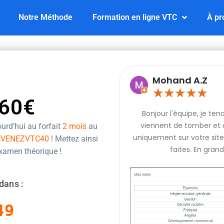
Notre Méthode
Formation en ligne VTC
À pr
Mohand A.Z
★
★
★
★
★
60€
Bonjour l'équipe, je te
viennent de tomber et q
urd’hui au forfait
2 mois
au
uniquement sur votre site 
EVENEZVTC40
! Mettez ainsi
faites. En grand
examen théorique !
dans :
49