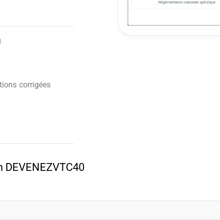
g
ions corrigées
pon DEVENEZVTC40