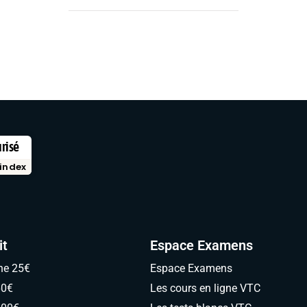
urisé
index
it
Espace Examens
ne 25€
Espace Examens
60€
Les cours en ligne VTC