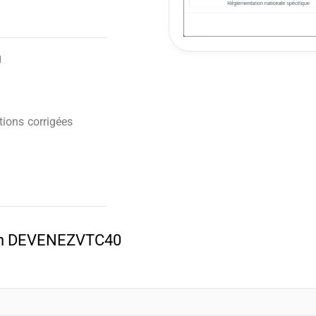
g
ions corrigées
pon DEVENEZVTC40