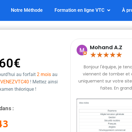
Notre Méthode
Formation en ligne VTC
À pr
Mohand A.Z
★
★
★
★
★
60€
Bonjour l'équipe, je te
viennent de tomber et q
urd’hui au forfait
2 mois
au
uniquement sur votre site 
EVENEZVTC40
! Mettez ainsi
faites. En grand
examen théorique !
dans :
43