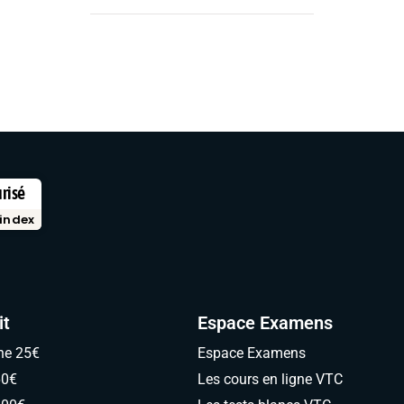
urisé
index
it
Espace Examens
ne 25€
Espace Examens
60€
Les cours en ligne VTC