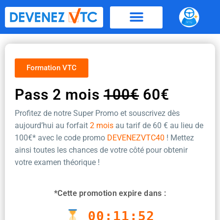
Aller
au
contenu
Formation VTC
Pass 2 mois
100€
60€
Profitez de notre Super Promo et souscrivez dès
aujourd’hui au forfait
2 mois
au tarif de 60 €
au lieu de
100€* avec le code promo
DEVENEZVTC40
! Mettez
ainsi toutes les chances de votre côté pour obtenir
votre examen théorique !
*Cette promotion expire dans :
00:11:51