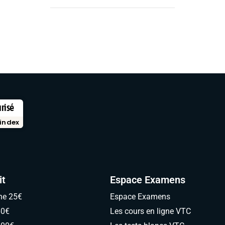
urisé
index
it
Espace Examens
ne 25€
Espace Examens
60€
Les cours en ligne VTC