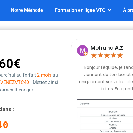
Notre Méthode
Formation en ligne VTC
À pr
Mohand A.Z
★
★
★
★
★
60€
Bonjour l'équipe, je te
viennent de tomber et q
urd’hui au forfait
2 mois
au
uniquement sur votre site 
EVENEZVTC40
! Mettez ainsi
faites. En grand
examen théorique !
dans :
39