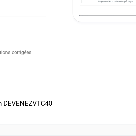
g
ions corrigées
pon DEVENEZVTC40