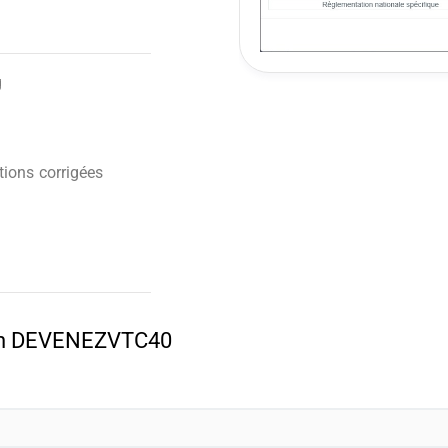
g
ions corrigées
pon DEVENEZVTC40