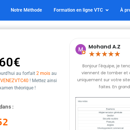
Notre Méthode
Formation en ligne VTC
À pr
Mohand A.Z
★
★
★
★
★
60€
Bonjour l'équipe, je te
viennent de tomber et q
urd’hui au forfait
2 mois
au
uniquement sur votre site 
EVENEZVTC40
! Mettez ainsi
faites. En grand
examen théorique !
dans :
51