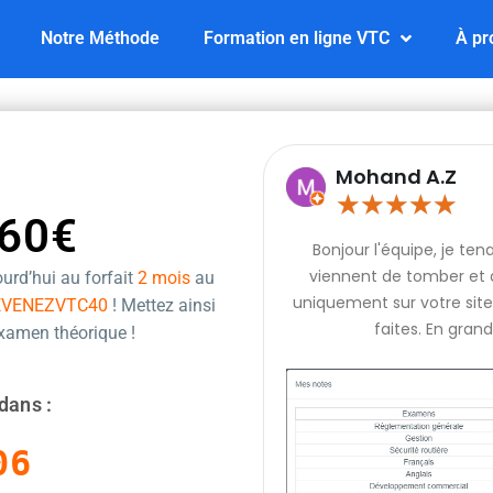
Notre Méthode
Formation en ligne VTC
À pr
Mohand A.Z
★
★
★
★
★
60€
Bonjour l'équipe, je te
viennent de tomber et q
urd’hui au forfait
2 mois
au
uniquement sur votre site 
EVENEZVTC40
! Mettez ainsi
faites. En grand
examen théorique !
dans :
05