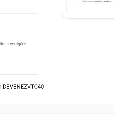
g
ions corrigées
pon DEVENEZVTC40