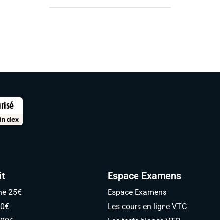
urisé
index
it
Espace Examens
ne 25€
Espace Examens
60€
Les cours en ligne VTC