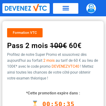
Aller
au
contenu
Formation VTC
Pass 2 mois
100€
60€
Profitez de notre Super Promo et souscrivez dès
aujourd’hui au forfait
2 mois
au tarif de 60 €
au lieu de
100€* avec le code promo
DEVENEZVTC40
! Mettez
ainsi toutes les chances de votre côté pour obtenir
votre examen théorique !
*Cette promotion expire dans :
00:50:35