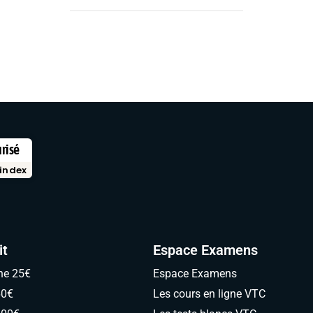
urisé
index
it
Espace Examens
ne 25€
Espace Examens
60€
Les cours en ligne VTC