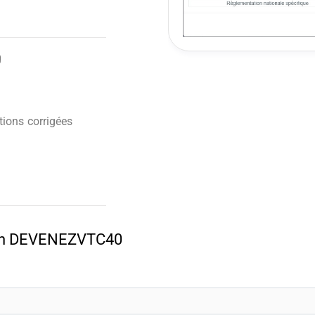
g
ions corrigées
pon DEVENEZVTC40