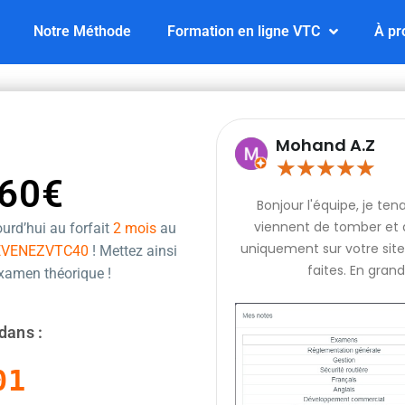
Notre Méthode
Formation en ligne VTC
À pr
Mohand A.Z
★
★
★
★
★
60€
Bonjour l'équipe, je te
viennent de tomber et q
urd’hui au forfait
2 mois
au
uniquement sur votre site 
EVENEZVTC40
! Mettez ainsi
faites. En grand
examen théorique !
dans :
00