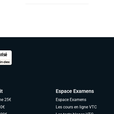
urisé
index
it
Espace Examens
ne 25€
Espace Examens
60€
Les cours en ligne VTC