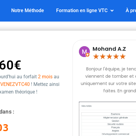
Notre Méthode
Formation en ligne VTC
À pr
Mohand A.Z
★
★
★
★
★
60€
Bonjour l'équipe, je te
viennent de tomber et q
urd’hui au forfait
2 mois
au
uniquement sur votre site 
EVENEZVTC40
! Mettez ainsi
faites. En grand
examen théorique !
dans :
02