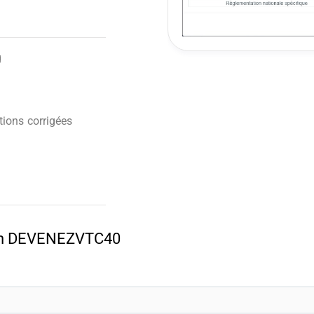
g
ions corrigées
pon DEVENEZVTC40