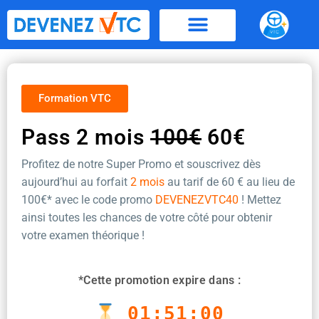
Aller
au
contenu
Formation VTC
Pass 2 mois
100€
60€
Profitez de notre Super Promo et souscrivez dès
aujourd’hui au forfait
2 mois
au tarif de 60 €
au lieu de
100€* avec le code promo
DEVENEZVTC40
! Mettez
ainsi toutes les chances de votre côté pour obtenir
votre examen théorique !
*Cette promotion expire dans :
01:50:59