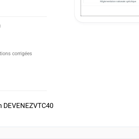
g
ions corrigées
pon DEVENEZVTC40