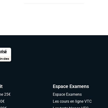
urisé
index
it
Espace Examens
ne 25€
Espace Examens
60€
Les cours en ligne VTC