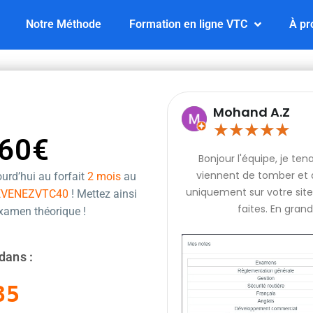
Notre Méthode
Formation en ligne VTC
À pr
Mohand A.Z
★
★
★
★
★
60€
Bonjour l'équipe, je te
viennent de tomber et q
urd’hui au forfait
2 mois
au
uniquement sur votre site 
EVENEZVTC40
! Mettez ainsi
faites. En grand
examen théorique !
dans :
34